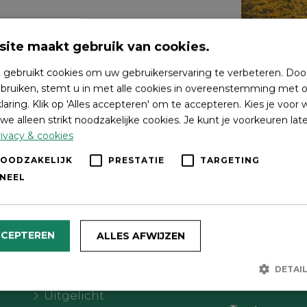
ite maakt gebruik van cookies.
 gebruikt cookies om uw gebruikerservaring te verbeteren. Doo
bruiken, stemt u in met alle cookies in overeenstemming met o
laring. Klik op 'Alles accepteren' om te accepteren. Kies je voor
we alleen strikt noodzakelijke cookies. Je kunt je voorkeuren lat
ivacy & cookies
NOODZAKELIJK
PRESTATIE
TARGETING
NEEL
Wat wil je doen?
Volg on
CCEPTEREN
ALLES AFWIJZEN
Agenda
DETAI
Meer Oldebroek
Uitgelicht