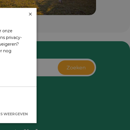
×
r onze
ns privacy-
 weigeren?
er nog
Zoeken
s
LS WEERGEVEN