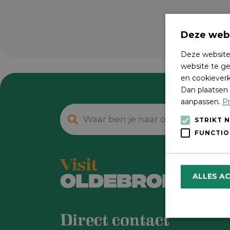
Deze webs
Deze website
website te ge
en cookieverk
Dan plaatsen 
aanpassen.
Pr
STRIKT 
FUNCTIO
ALLES A
Direct contact