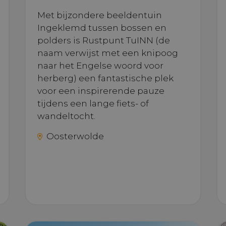
gebruikt om bezoekers-,
campagnegegevens te 
Met bijzondere beeldentuin
voor de analyserapporte
Ingeklemd tussen bossen en
RIVACY_METADATA
YouTube
6 maanden
Deze cookie wordt gebr
polders is Rustpunt TuINN (de
.youtube.com
toestemming van de ge
privacykeuzes voor hun
naam verwijst met een knipoog
de site op te slaan. Het r
gegevens over de toes
naar het Engelse woord voor
de bezoeker met betrek
verschillende privacybe
herberg) een fantastische plek
instellingen, zodat hu
voor een inspirerende pauze
worden gerespecteerd i
sessies.
tijdens een lange fiets- of
wandeltocht.
Oosterwolde