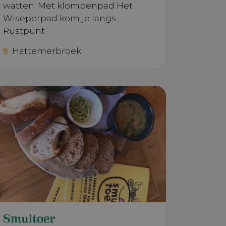
watten. Met klompenpad Het
 deze wordt
coanalyse.
Wiseperpad kom je langs
Rustpunt
Hattemerbroek
uikt door
sessiestatus te
leClick
l van uw
uikt door
e advertenties
sessiestatus te
steld om
uikt door
te houden.
sessiestatus te
steld om
koppeld aan
oor YouTube-
ics - wat een
t kan ook
an de meer
uwe of oude
lyseservice
kt.
e wordt
ruikers te
 willekeurig
e te wijzen
genomen in elk
Smultoer
ite en wordt