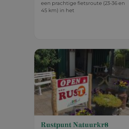
een prachtige fietsroute (23-36 en
45 km) in het
Naam
Naam
_ga_LSGZZ
NID
_ga_7BJZK4
YSC
_ga_2ZK98X
VISITOR_INF
_ga
Rustpunt Natuurkr8