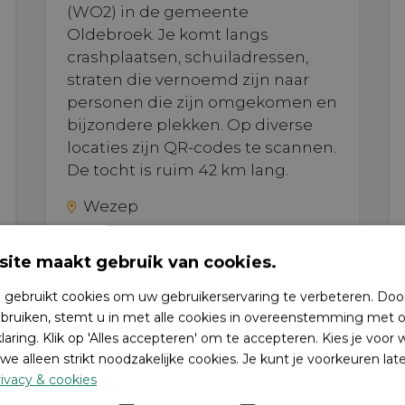
(WO2) in de gemeente
Oldebroek. Je komt langs
crashplaatsen, schuiladressen,
straten die vernoemd zijn naar
personen die zijn omgekomen en
bijzondere plekken. Op diverse
locaties zijn QR-codes te scannen.
De tocht is ruim 42 km lang.
Wezep
ite maakt gebruik van cookies.
 gebruikt cookies om uw gebruikerservaring te verbeteren. Doo
bruiken, stemt u in met alle cookies in overeenstemming met o
laring. Klik op 'Alles accepteren' om te accepteren. Kies je voor
we alleen strikt noodzakelijke cookies. Je kunt je voorkeuren lat
ivacy & cookies