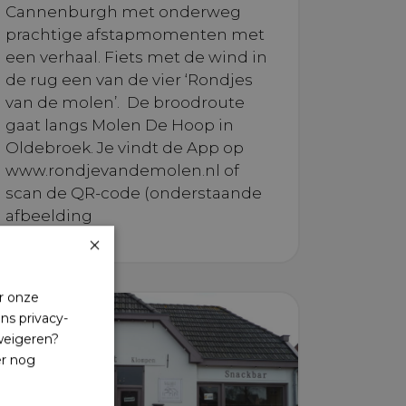
Cannenburgh met onderweg
prachtige afstapmomenten met
een verhaal. Fiets met de wind in
de rug een van de vier ‘Rondjes
van de molen’. De broodroute
gaat langs Molen De Hoop in
Oldebroek. Je vindt de App op
www.rondjevandemolen.nl of
scan de QR-code (onderstaande
afbeelding
×
r onze
ns privacy-
 weigeren?
er nog