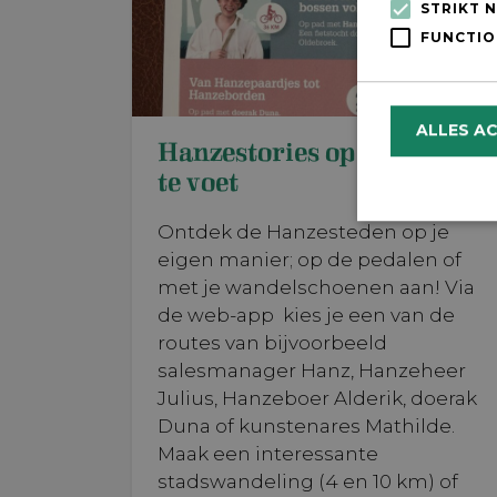
STRIKT 
FUNCTIO
ALLES A
Hanzestories op de fiets en
te voet
Ontdek de Hanzesteden op je
eigen manier; op de pedalen of
met je wandelschoenen aan! Via
Strikt noodzake
de web-app kies je een van de
en accountbehee
routes van bijvoorbeeld
Naam
salesmanager Hanz, Hanzeheer
Julius, Hanzeboer Alderik, doerak
CookieScrip
Duna of kunstenares Mathilde.
Maak een interessante
stadswandeling (4 en 10 km) of
_GRECAPTC