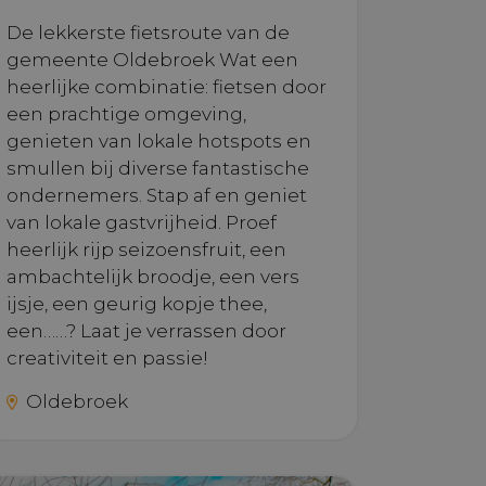
 sessie- en
berekenen
De lekkerste fietsroute van de
n van de site.
gemeente Oldebroek Wat een
uikt om de
heerlijke combinatie: fietsen door
bruiker en
 interactie met
een prachtige omgeving,
egistreert
temming van
genieten van lokale hotspots en
king tot
leid en
smullen bij diverse fantastische
n voorkeuren
ondernemers. Stap af en geniet
n toekomstige
van lokale gastvrijheid. Proef
heerlijk rijp seizoensfruit, een
ambachtelijk broodje, een vers
ijsje, een geurig kopje thee,
een……? Laat je verrassen door
creativiteit en passie!
Oldebroek