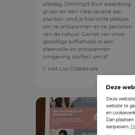
alledag. Omringd door weelderig
groen en een rijke variatie aan
planten, vind je hier stille plekjes
om te ontspannen en te genieten
van de natuur. Geniet van onze
gezellige koffiehoek in een
sfeervolle en ontspannen
omgeving, perfect om af
Het Loo Oldebroek
Deze webs
Deze website
website te ge
en cookieverk
Dan plaatsen 
aanpassen.
Pr