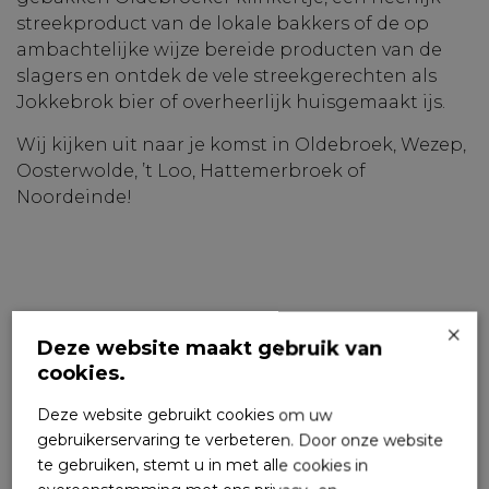
streekproduct van de lokale bakkers of de op
ambachtelijke wijze bereide producten van de
slagers en ontdek de vele streekgerechten als
Jokkebrok bier of overheerlijk huisgemaakt ijs.
Wij kijken uit naar je komst in Oldebroek, Wezep,
Oosterwolde, ’t Loo, Hattemerbroek of
Noordeinde!
×
Deze website maakt gebruik van
cookies.
Deze website gebruikt cookies om uw
gebruikerservaring te verbeteren. Door onze website
te gebruiken, stemt u in met alle cookies in