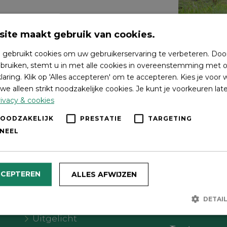
ite maakt gebruik van cookies.
 gebruikt cookies om uw gebruikerservaring te verbeteren. Doo
bruiken, stemt u in met alle cookies in overeenstemming met o
laring. Klik op 'Alles accepteren' om te accepteren. Kies je voor
we alleen strikt noodzakelijke cookies. Je kunt je voorkeuren lat
ivacy & cookies
NOODZAKELIJK
PRESTATIE
TARGETING
NEEL
Wat wil je doen?
Volg on
CCEPTEREN
ALLES AFWIJZEN
Agenda
DETAI
Meer Oldebroek
Uitgelicht