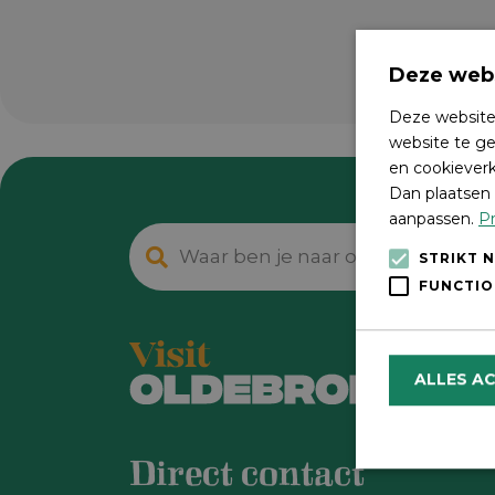
Deze webs
Deze website
website te ge
en cookieverk
Dan plaatsen 
aanpassen.
Pr
STRIKT 
FUNCTIO
ALLES A
Direct contact