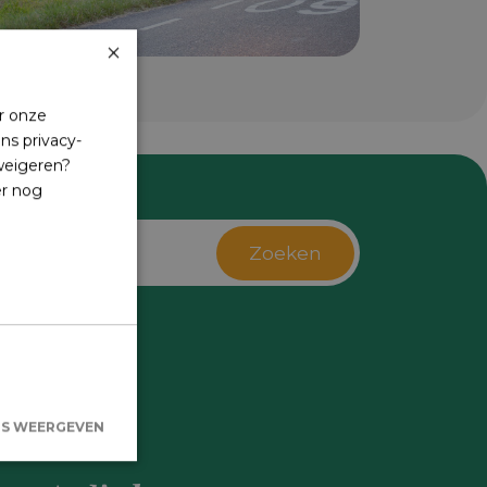
×
r onze
ns privacy-
 weigeren?
er nog
Zoeken
s
LS WEERGEVEN