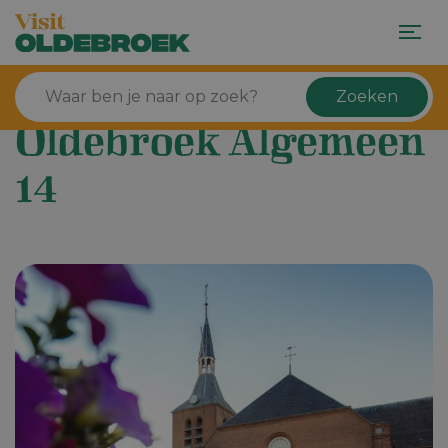
Zoeken
Oldebroek Algemeen
14