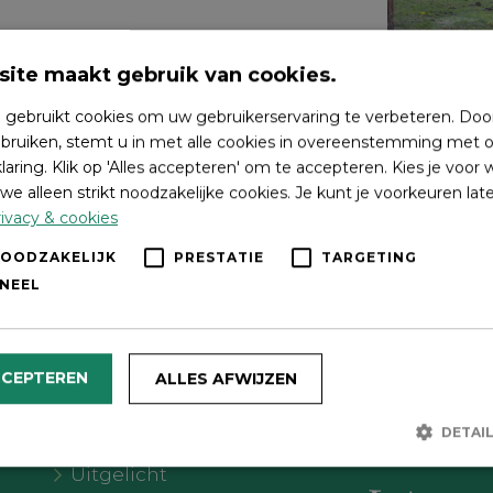
ite maakt gebruik van cookies.
 gebruikt cookies om uw gebruikerservaring te verbeteren. Doo
bruiken, stemt u in met alle cookies in overeenstemming met o
laring. Klik op 'Alles accepteren' om te accepteren. Kies je voor
we alleen strikt noodzakelijke cookies. Je kunt je voorkeuren lat
ivacy & cookies
NOODZAKELIJK
PRESTATIE
TARGETING
NEEL
Wat wil je doen?
Volg on
CCEPTEREN
ALLES AFWIJZEN
Agenda
DETAI
Meer Oldebroek
Uitgelicht