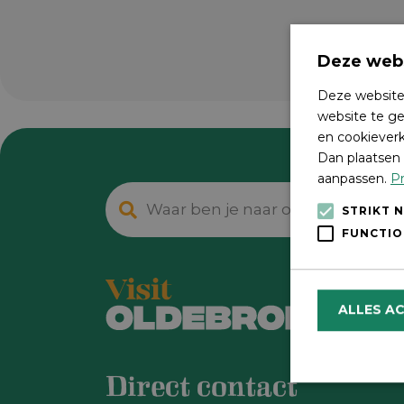
Deze webs
Deze website
website te ge
en cookieverk
Dan plaatsen 
aanpassen.
Pr
STRIKT 
FUNCTIO
ALLES A
Direct contact