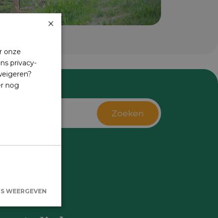
×
r onze
ns privacy-
 weigeren?
er nog
Zoeken
s
LS WEERGEVEN