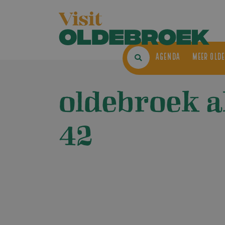
AGENDA
ME
oldebroek 
42