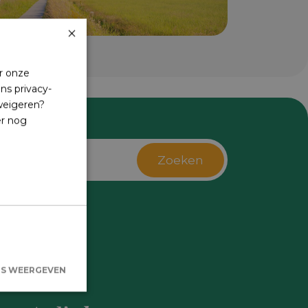
×
r onze
ns privacy-
 weigeren?
er nog
Zoeken
s
LS WEERGEVEN