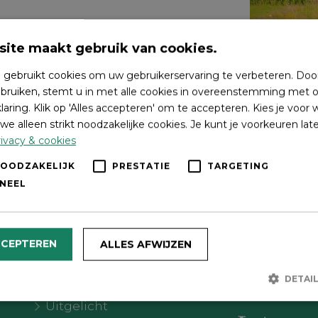
ite maakt gebruik van cookies.
 gebruikt cookies om uw gebruikerservaring te verbeteren. Doo
bruiken, stemt u in met alle cookies in overeenstemming met o
laring. Klik op 'Alles accepteren' om te accepteren. Kies je voor
we alleen strikt noodzakelijke cookies. Je kunt je voorkeuren lat
ivacy & cookies
NOODZAKELIJK
PRESTATIE
TARGETING
NEEL
Wat wil je doen?
Volg on
CCEPTEREN
ALLES AFWIJZEN
Agenda
DETAI
Meer Oldebroek
Uitgelicht