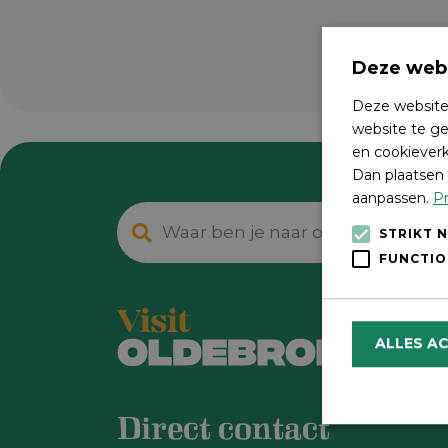
Deze webs
Deze website
website te ge
en cookieverk
Dan plaatsen 
aanpassen.
Pr
STRIKT 
FUNCTIO
ALLES A
Direct contact