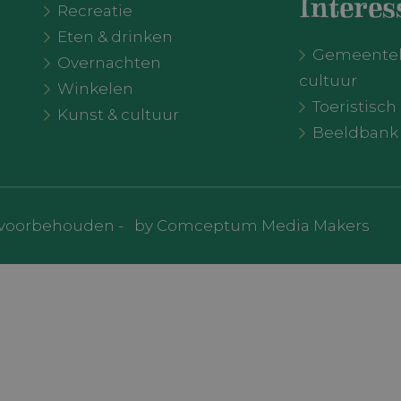
Interes
Recreatie
Strikt noodzakelijk
Prestatie
Targeting
Functioneel
Eten & drinken
lijke cookies maken de kernfunctionaliteiten van de website mogelijk, zoals gebrui
Gemeentelij
r. De website kan niet goed worden gebruikt zonder de strikt noodzakelijke cookies
Overnachten
cultuur
Aanbieder /
Winkelen
Vervaldatum
Omschrijving
Domein
Toeristisc
Kunst & cultuur
tConsent
CookieScript
1 maand
Deze cookie wordt gebruikt door 
Beeldbank
visitoldebroek.nl
Script.com-service om de cookie
bezoekers te onthouden. De coo
Cookie-Script.com is noodzakelijk
werken.
HA
Google LLC
6 maanden
Google reCAPTCHA plaatst een n
www.google.com
cookie (_GRECAPTCHA) wanneer
en voorbehouden -
by Comceptum Media Makers
uitgevoerd met het oog op de risi
Aanbieder /
Vervaldatum
Omschrijving
Domein
Aanbieder
Vervaldatum
Omschrijving
SQMDV
.visitoldebroek.nl
1 jaar 1 maand
Deze cookie wordt gebr
/ Domein
Google Analytics om de 
behouden.
Google
6 maanden 3
Deze cookie wordt ingesteld door Doub
LLC
dagen
(eigendom van Google) om een profie
7D85
.visitoldebroek.nl
1 jaar 1 maand
Deze cookie wordt gebr
.google.com
interesses op te bouwen en u relevant
Google Analytics om de 
op andere sites te laten zien.