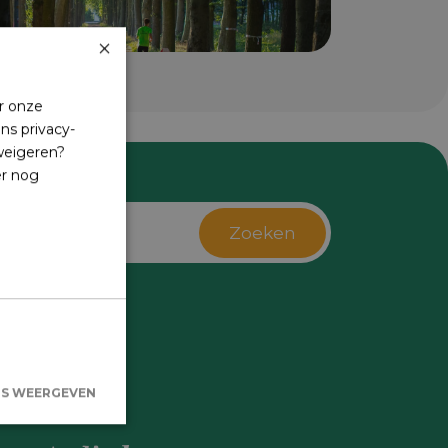
×
r onze
ns privacy-
 weigeren?
er nog
Zoeken
s
LS WEERGEVEN