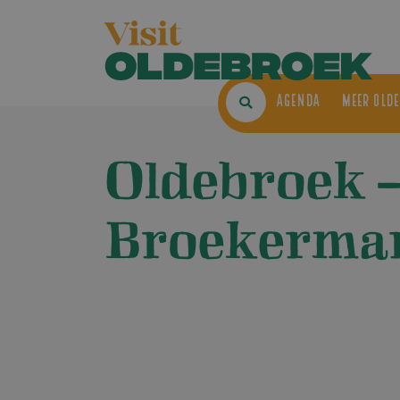
AGENDA
ME
Oldebroek 
Broekermar