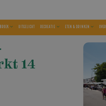
ER OLDEBROEK
UITGELICHT
RECREATIE
ETEN & DRIN
–
kt 14