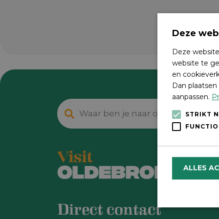
Deze webs
Deze website
website te ge
en cookieverk
Dan plaatsen 
aanpassen.
Pr
STRIKT 
FUNCTIO
ALLES A
Direct contact