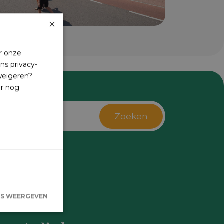
×
r onze
ns privacy-
 weigeren?
er nog
Zoeken
s
LS WEERGEVEN