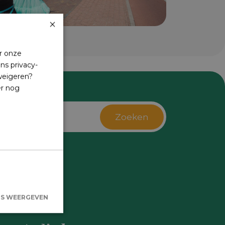
×
r onze
ns privacy-
 weigeren?
er nog
Zoeken
s
LS WEERGEVEN