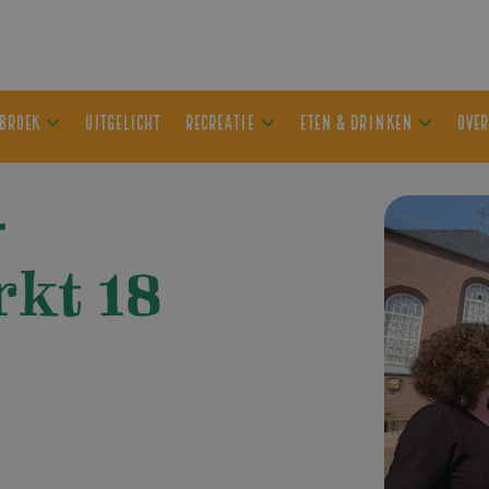
ER OLDEBROEK
UITGELICHT
RECREATIE
ETEN & DRIN
–
kt 18