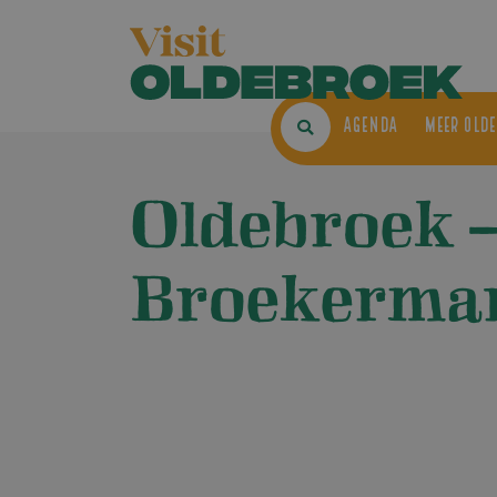
AGENDA
ME
Oldebroek 
Broekermar