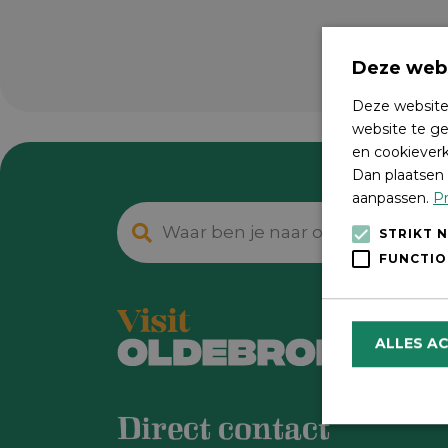
Deze webs
Deze website
website te ge
en cookieverk
Dan plaatsen 
aanpassen.
Pr
STRIKT 
FUNCTIO
ALLES A
Direct contact