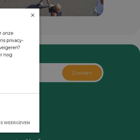
×
r onze
ns privacy-
 weigeren?
er nog
Zoeken
s
LS WEERGEVEN