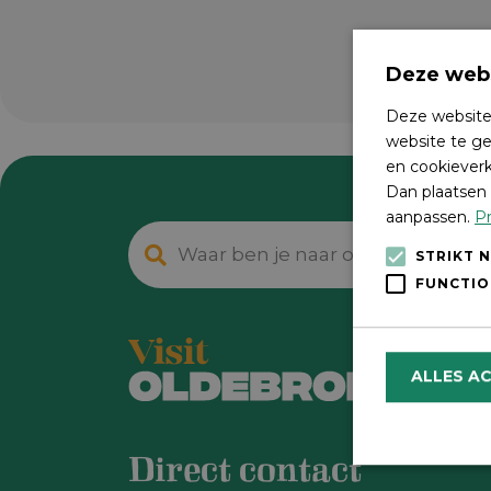
Deze webs
Deze website
website te ge
en cookieverk
Dan plaatsen 
aanpassen.
Pr
STRIKT 
FUNCTIO
ALLES A
Direct contact