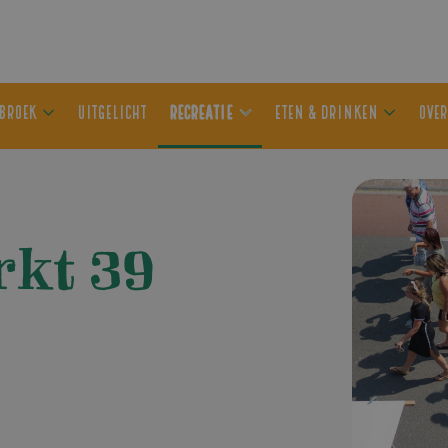
ER OLDEBROEK
UITGELICHT
RECREATIE
ETEN & DRIN
kt 39