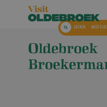
AGENDA
ME
Oldebroek
Broekermar