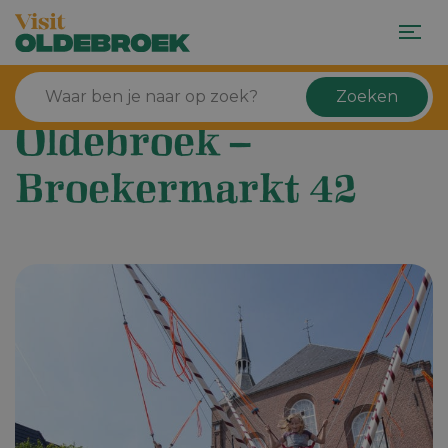
Zoeken
Oldebroek –
Broekermarkt 42