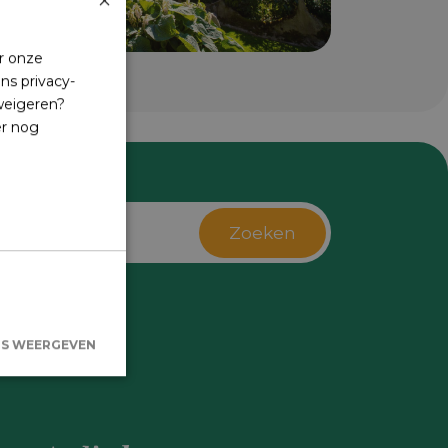
×
r onze
ns privacy-
 weigeren?
er nog
Zoeken
s
LS WEERGEVEN
kersaanmelding