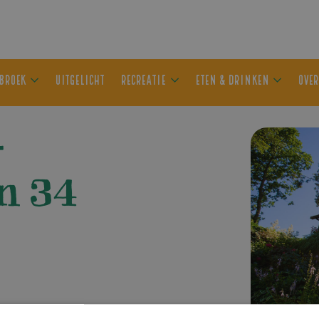
ER OLDEBROEK
UITGELICHT
RECREATIE
ETEN & DRIN
–
n 34