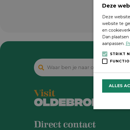
Deze webs
Deze website
website te ge
en cookieverk
Dan plaatsen 
aanpassen.
Pr
STRIKT 
FUNCTIO
ALLES A
Direct contact
Strikt noodzake