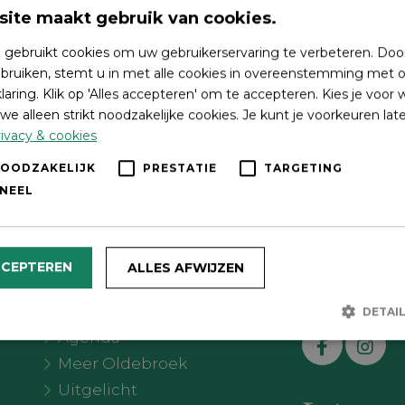
ite maakt gebruik van cookies.
 gebruikt cookies om uw gebruikerservaring te verbeteren. Doo
bruiken, stemt u in met alle cookies in overeenstemming met o
laring. Klik op 'Alles accepteren' om te accepteren. Kies je voor
we alleen strikt noodzakelijke cookies. Je kunt je voorkeuren lat
ivacy & cookies
NOODZAKELIJK
PRESTATIE
TARGETING
NEEL
CCEPTEREN
ALLES AFWIJZEN
Wat wil je doen?
Volg on
DETAI
Agenda
Meer Oldebroek
Strikt noodzakelijk
Prestatie
Targeting
Functioneel
Uitgelicht
lijke cookies maken de kernfunctionaliteiten van de website mogelijk, zoals gebrui