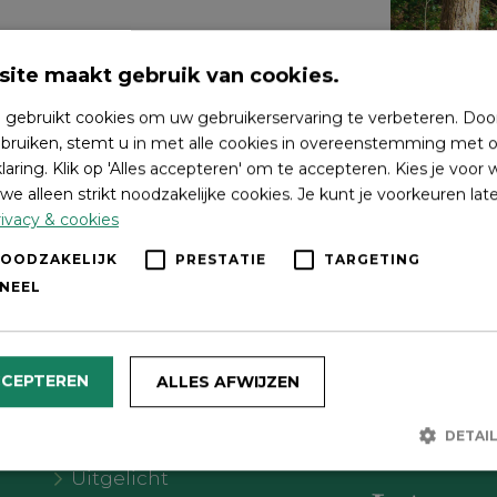
ite maakt gebruik van cookies.
 gebruikt cookies om uw gebruikerservaring te verbeteren. Doo
bruiken, stemt u in met alle cookies in overeenstemming met o
laring. Klik op 'Alles accepteren' om te accepteren. Kies je voor
we alleen strikt noodzakelijke cookies. Je kunt je voorkeuren lat
ivacy & cookies
NOODZAKELIJK
PRESTATIE
TARGETING
NEEL
Wat wil je doen?
Volg on
CCEPTEREN
ALLES AFWIJZEN
Agenda
DETAI
Meer Oldebroek
Uitgelicht