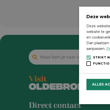
Deze webs
Deze website
website te ge
en cookieverk
Dan plaatsen 
aanpassen.
Pr
STRIKT 
FUNCTIO
ALLES A
Direct contact