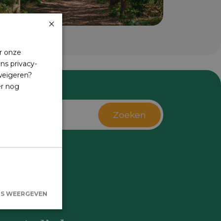
×
r onze
ns privacy-
 weigeren?
er nog
Zoeken
s
LS WEERGEVEN