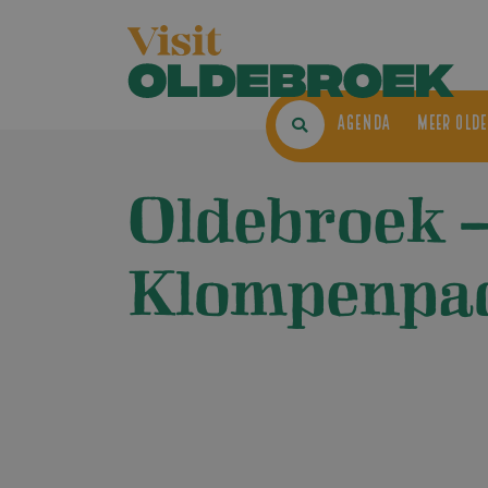
AGENDA
ME
Oldebroek 
Klompenpa