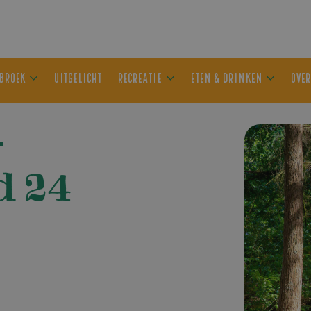
ER OLDEBROEK
UITGELICHT
RECREATIE
ETEN & DRIN
–
d 24