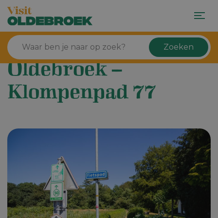
Zoeken
Oldebroek –
Klompenpad 77