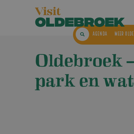
AGENDA
ME
Oldebroek 
park en wa