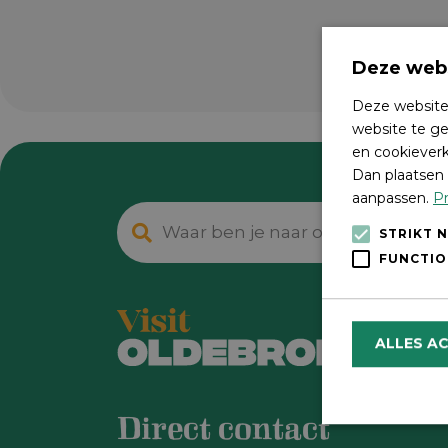
Deze webs
Deze website
website te ge
en cookieverk
Dan plaatsen 
aanpassen.
Pr
STRIKT 
FUNCTIO
ALLES A
Direct contact