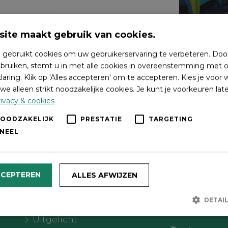
ite maakt gebruik van cookies.
 gebruikt cookies om uw gebruikerservaring te verbeteren. Doo
bruiken, stemt u in met alle cookies in overeenstemming met o
laring. Klik op 'Alles accepteren' om te accepteren. Kies je voor
we alleen strikt noodzakelijke cookies. Je kunt je voorkeuren lat
ivacy & cookies
NOODZAKELIJK
PRESTATIE
TARGETING
NEEL
Wat wil je doen?
Volg on
CCEPTEREN
ALLES AFWIJZEN
Agenda
DETAI
Meer Oldebroek
Uitgelicht