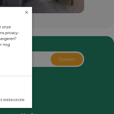
×
r onze
ns privacy-
 weigeren?
er nog
Zoeken
s
LS WEERGEVEN