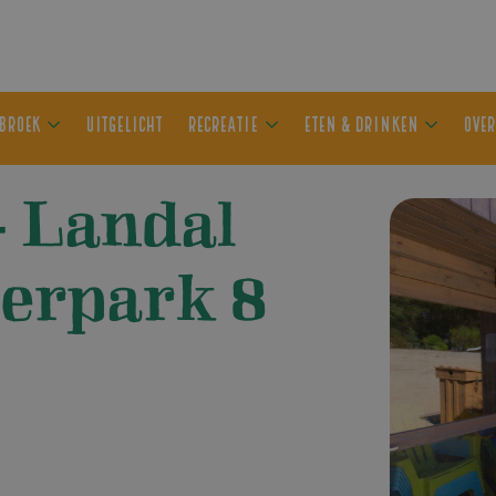
ER OLDEBROEK
UITGELICHT
RECREATIE
ETEN & DRIN
– Landal
terpark 8