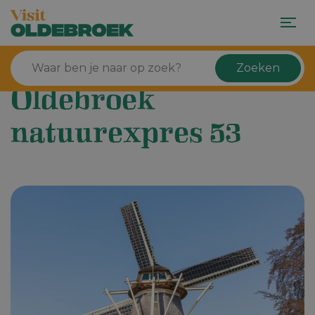
Zoeken
Oldebroek
natuurexpres 53