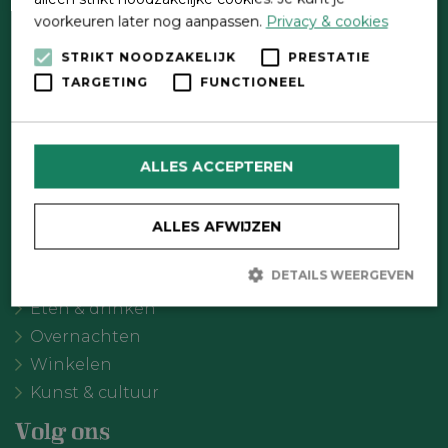
voorkeuren later nog aanpassen.
Privacy & cookies
STRIKT NOODZAKELIJK
PRESTATIE
Direct contact
TARGETING
FUNCTIONEEL
Contactformulier
Wat wil je doen?
ALLES ACCEPTEREN
Agenda
Meer Oldebroek
ALLES AFWIJZEN
Uitgelicht
DETAILS WEERGEVEN
Recreatie
Eten & drinken
Overnachten
Strikt noodzakelijk
Prestatie
Targeting
Winkelen
Functioneel
Kunst & cultuur
Strikt noodzakelijke cookies maken de kernfunctionaliteiten van
de website mogelijk, zoals gebruikersaanmelding en
Volg ons
accountbeheer. De website kan niet goed worden gebruikt zonder