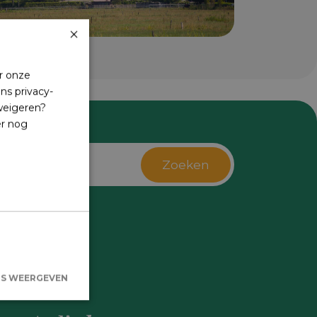
×
r onze
ns privacy-
 weigeren?
er nog
Zoeken
s
LS WEERGEVEN