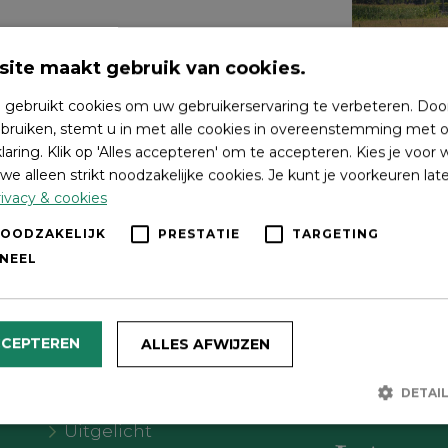
ite maakt gebruik van cookies.
 gebruikt cookies om uw gebruikerservaring te verbeteren. Doo
bruiken, stemt u in met alle cookies in overeenstemming met o
laring. Klik op 'Alles accepteren' om te accepteren. Kies je voor
we alleen strikt noodzakelijke cookies. Je kunt je voorkeuren lat
ivacy & cookies
NOODZAKELIJK
PRESTATIE
TARGETING
NEEL
Wat wil je doen?
Volg on
CCEPTEREN
ALLES AFWIJZEN
Agenda
DETAI
Meer Oldebroek
Uitgelicht