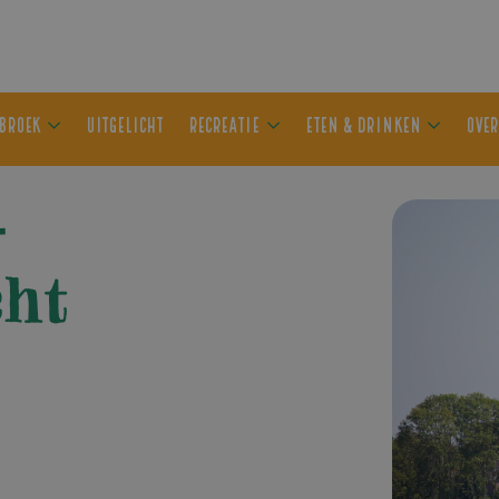
ER OLDEBROEK
UITGELICHT
RECREATIE
ETEN & DRIN
–
ht