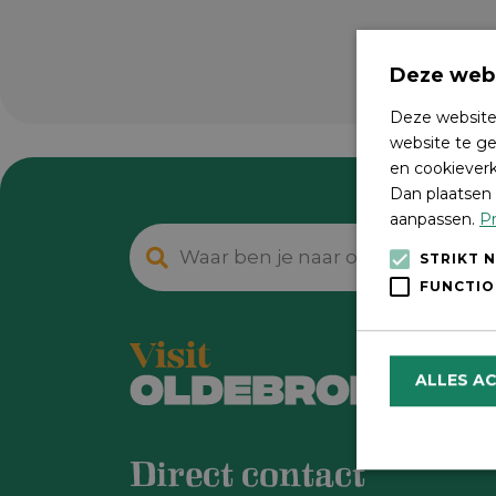
Deze webs
Deze website
website te ge
en cookieverk
Dan plaatsen 
aanpassen.
Pr
STRIKT 
FUNCTIO
ALLES A
Direct contact