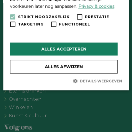
voorkeuren later nog aanpassen.
Privacy & cookies
STRIKT NOODZAKELIJK
PRESTATIE
Direct contact
TARGETING
FUNCTIONEEL
Contactformulier
Wat wil je doen?
ALLES ACCEPTEREN
Agenda
Meer Oldebroek
ALLES AFWIJZEN
Uitgelicht
DETAILS WEERGEVEN
Recreatie
Eten & drinken
Overnachten
Strikt noodzakelijk
Prestatie
Targeting
Winkelen
Functioneel
Kunst & cultuur
Strikt noodzakelijke cookies maken de kernfunctionaliteiten van
de website mogelijk, zoals gebruikersaanmelding en
Volg ons
accountbeheer. De website kan niet goed worden gebruikt zonder