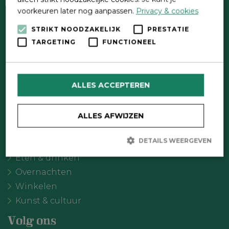
voorkeuren later nog aanpassen.
Privacy & cookies
STRIKT NOODZAKELIJK
PRESTATIE
Direct contact
TARGETING
FUNCTIONEEL
Contactformulier
Wat wil je doen?
ALLES ACCEPTEREN
Agenda
Meer Oldebroek
ALLES AFWIJZEN
Uitgelicht
DETAILS WEERGEVEN
Recreatie
Eten & drinken
Overnachten
Strikt noodzakelijk
Prestatie
Targeting
Winkelen
Functioneel
Kunst & cultuur
Strikt noodzakelijke cookies maken de kernfunctionaliteiten van
de website mogelijk, zoals gebruikersaanmelding en
Volg ons
accountbeheer. De website kan niet goed worden gebruikt zonder