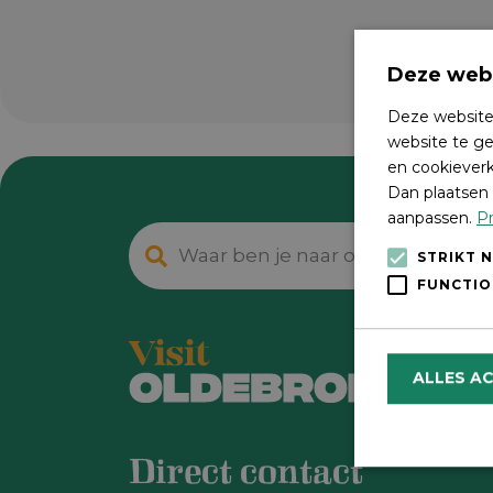
Deze webs
Deze website
website te ge
en cookieverk
Dan plaatsen 
aanpassen.
Pr
STRIKT 
FUNCTIO
ALLES A
Direct contact