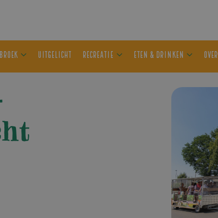
ER OLDEBROEK
UITGELICHT
RECREATIE
ETEN & DRIN
–
ht