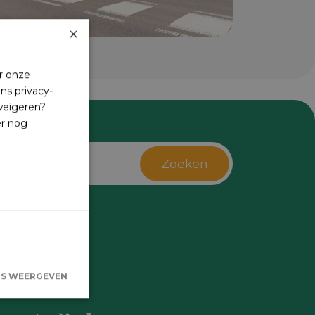
×
r onze
ns privacy-
 weigeren?
er nog
Zoeken
s
LS WEERGEVEN