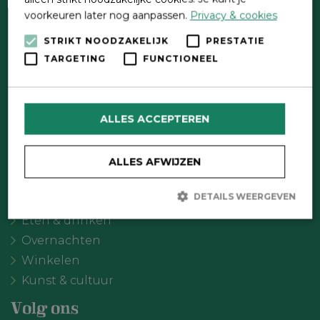
voorkeuren later nog aanpassen.
Privacy & cookies
STRIKT NOODZAKELIJK
PRESTATIE
Direct contact
TARGETING
FUNCTIONEEL
Contactformulier
Wat wil je doen?
ALLES ACCEPTEREN
Agenda
Meer Oldebroek
ALLES AFWIJZEN
Uitgelicht
DETAILS WEERGEVEN
Recreatie
Eten & drinken
Overnachten
Strikt noodzakelijk
Prestatie
Targeting
Winkelen
Functioneel
Kunst & cultuur
Strikt noodzakelijke cookies maken de kernfunctionaliteiten van
de website mogelijk, zoals gebruikersaanmelding en
Volg ons
accountbeheer. De website kan niet goed worden gebruikt zonder