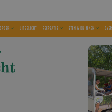
ER OLDEBROEK
UITGELICHT
RECREATIE
ETEN & DRIN
–
ht