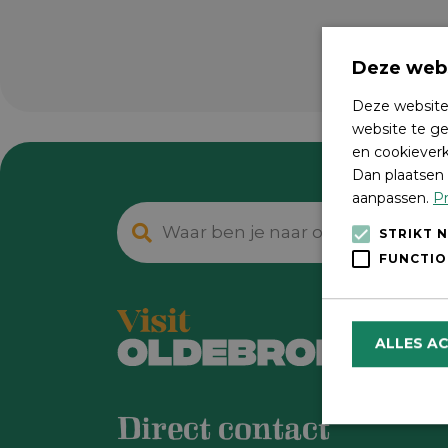
Deze webs
Deze website
website te ge
en cookieverk
Dan plaatsen 
aanpassen.
Pr
STRIKT 
FUNCTIO
ALLES A
Direct contact