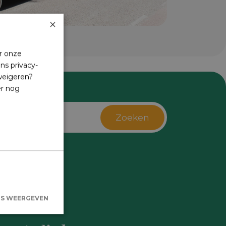
×
r onze
ns privacy-
 weigeren?
er nog
Zoeken
s
LS WEERGEVEN