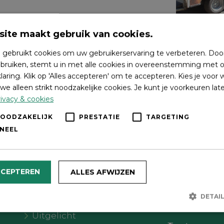
ite maakt gebruik van cookies.
 gebruikt cookies om uw gebruikerservaring te verbeteren. Doo
bruiken, stemt u in met alle cookies in overeenstemming met o
laring. Klik op 'Alles accepteren' om te accepteren. Kies je voor
we alleen strikt noodzakelijke cookies. Je kunt je voorkeuren lat
ivacy & cookies
NOODZAKELIJK
PRESTATIE
TARGETING
NEEL
Wat wil je doen?
Volg on
CCEPTEREN
ALLES AFWIJZEN
Agenda
DETAI
Meer Oldebroek
Uitgelicht