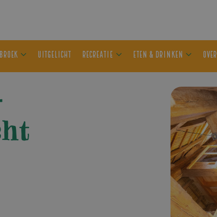
ER OLDEBROEK
UITGELICHT
RECREATIE
ETEN & DRIN
–
ht