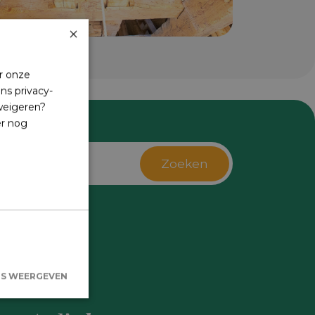
×
r onze
ns privacy-
 weigeren?
er nog
Zoeken
s
LS WEERGEVEN