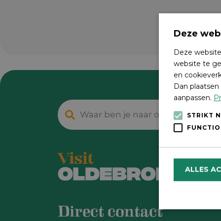
Deze webs
Deze website
website te ge
en cookieverk
Dan plaatsen 
aanpassen.
Pr
STRIKT 
FUNCTIO
ALLES A
Direct contact