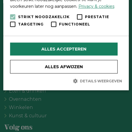
voorkeuren later nog aanpassen.
Privacy & cookies
STRIKT NOODZAKELIJK
PRESTATIE
Direct contact
TARGETING
FUNCTIONEEL
Contactformulier
Wat wil je doen?
ALLES ACCEPTEREN
Agenda
Meer Oldebroek
ALLES AFWIJZEN
Uitgelicht
DETAILS WEERGEVEN
Recreatie
Eten & drinken
Overnachten
Strikt noodzakelijk
Prestatie
Targeting
Winkelen
Functioneel
Kunst & cultuur
Strikt noodzakelijke cookies maken de kernfunctionaliteiten van
de website mogelijk, zoals gebruikersaanmelding en
Volg ons
accountbeheer. De website kan niet goed worden gebruikt zonder