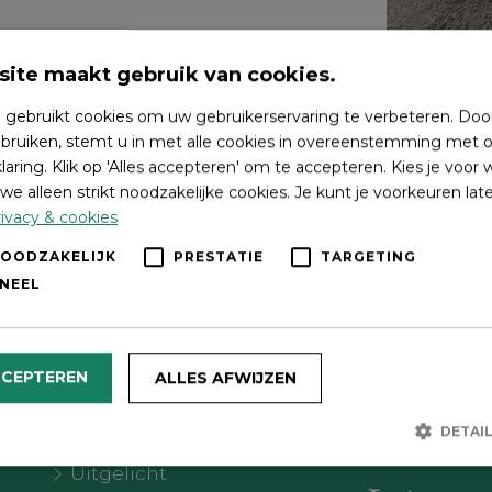
ite maakt gebruik van cookies.
 gebruikt cookies om uw gebruikerservaring te verbeteren. Doo
bruiken, stemt u in met alle cookies in overeenstemming met o
laring. Klik op 'Alles accepteren' om te accepteren. Kies je voor
we alleen strikt noodzakelijke cookies. Je kunt je voorkeuren lat
ivacy & cookies
NOODZAKELIJK
PRESTATIE
TARGETING
NEEL
Wat wil je doen?
Volg on
CCEPTEREN
ALLES AFWIJZEN
Agenda
DETAI
Meer Oldebroek
Uitgelicht