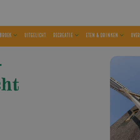
ER OLDEBROEK
UITGELICHT
RECREATIE
ETEN & DRIN
–
ht