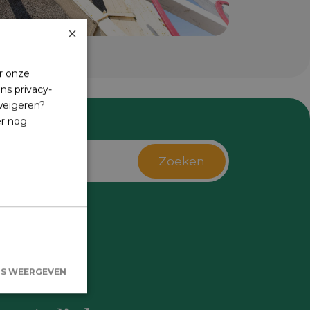
×
r onze
ns privacy-
 weigeren?
er nog
Zoeken
s
LS WEERGEVEN