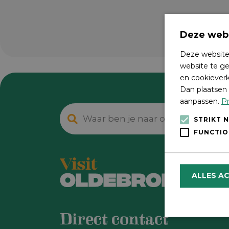
Deze webs
Deze website
website te ge
en cookieverk
Dan plaatsen 
aanpassen.
Pr
STRIKT 
FUNCTIO
ALLES A
Direct contact