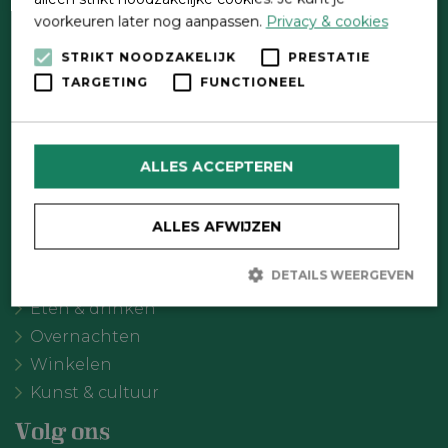
voorkeuren later nog aanpassen.
Privacy & cookies
STRIKT NOODZAKELIJK
PRESTATIE
Direct contact
TARGETING
FUNCTIONEEL
Contactformulier
Wat wil je doen?
ALLES ACCEPTEREN
Agenda
Meer Oldebroek
ALLES AFWIJZEN
Uitgelicht
DETAILS WEERGEVEN
Recreatie
Eten & drinken
Overnachten
Strikt noodzakelijk
Prestatie
Targeting
Winkelen
Functioneel
Kunst & cultuur
Strikt noodzakelijke cookies maken de kernfunctionaliteiten van
de website mogelijk, zoals gebruikersaanmelding en
Volg ons
accountbeheer. De website kan niet goed worden gebruikt zonder