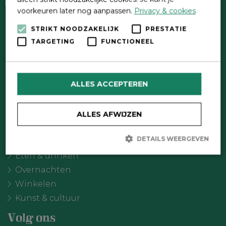
voorkeuren later nog aanpassen.
Privacy & cookies
STRIKT NOODZAKELIJK
PRESTATIE
Direct contact
TARGETING
FUNCTIONEEL
Contactformulier
Wat wil je doen?
ALLES ACCEPTEREN
Agenda
Meer Oldebroek
ALLES AFWIJZEN
Uitgelicht
DETAILS WEERGEVEN
Recreatie
Eten & drinken
Overnachten
Strikt noodzakelijk
Prestatie
Targeting
Winkelen
Functioneel
Kunst & cultuur
Strikt noodzakelijke cookies maken de kernfunctionaliteiten van
de website mogelijk, zoals gebruikersaanmelding en
Volg ons
accountbeheer. De website kan niet goed worden gebruikt zonder