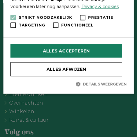
voorkeuren later nog aanpassen.
Privacy & cookies
STRIKT NOODZAKELIJK
PRESTATIE
Direct contact
TARGETING
FUNCTIONEEL
Contactformulier
Wat wil je doen?
ALLES ACCEPTEREN
Agenda
Meer Oldebroek
ALLES AFWIJZEN
Uitgelicht
DETAILS WEERGEVEN
Recreatie
Eten & drinken
Overnachten
Strikt noodzakelijk
Prestatie
Targeting
Winkelen
Functioneel
Kunst & cultuur
Strikt noodzakelijke cookies maken de kernfunctionaliteiten van
de website mogelijk, zoals gebruikersaanmelding en
Volg ons
accountbeheer. De website kan niet goed worden gebruikt zonder