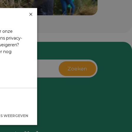
×
r onze
ns privacy-
 weigeren?
er nog
Zoeken
s
LS WEERGEVEN