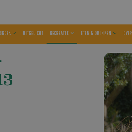
ER OLDEBROEK
UITGELICHT
RECREATIE
ETEN & DRIN
–
13