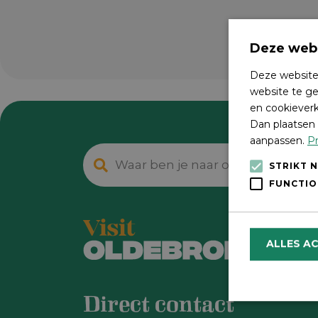
Deze webs
Deze website
website te ge
en cookieverk
Dan plaatsen 
aanpassen.
Pr
STRIKT 
FUNCTIO
ALLES A
Direct contact