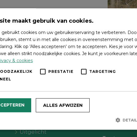
ite maakt gebruik van cookies.
 gebruikt cookies om uw gebruikerservaring te verbeteren. Doo
bruiken, stemt u in met alle cookies in overeenstemming met o
laring. Klik op 'Alles accepteren' om te accepteren. Kies je voor
we alleen strikt noodzakelijke cookies. Je kunt je voorkeuren lat
ivacy & cookies
NOODZAKELIJK
PRESTATIE
TARGETING
NEEL
Wat wil je doen?
Volg on
CCEPTEREN
ALLES AFWIJZEN
Agenda
DETAI
Meer Oldebroek
Uitgelicht