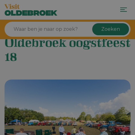
Zoeken
Oldebroek oogstfeest
18