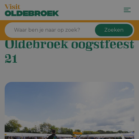
Zoeken
Oldebroek oogstfeest
21