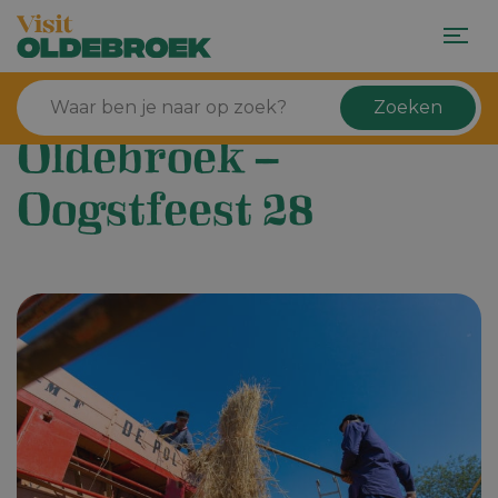
Zoeken
Oldebroek –
Oogstfeest 28