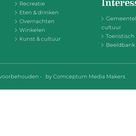
Interes
Recreatie
Eten & drinken
Gemeentelij
Overnachten
cultuur
Winkelen
Toeristisc
Kunst & cultuur
Beeldbank
en voorbehouden -
by Comceptum Media Makers