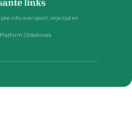
sante links
ke info over sport, vrije tijd en
h Platform Oldebroek