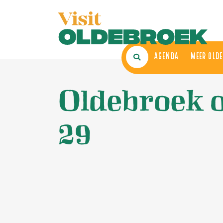
AGENDA
ME
Oldebroek o
29