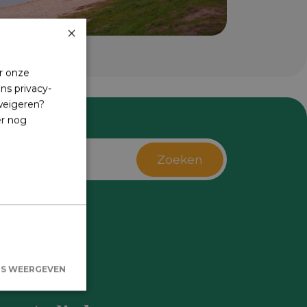
×
r onze
ns privacy-
 weigeren?
er nog
Zoeken
s
LS WEERGEVEN