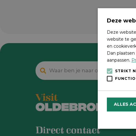
Deze webs
Deze website
website te ge
en cookieverk
Dan plaatsen 
aanpassen.
Pr
STRIKT 
FUNCTIO
ALLES A
Direct contact