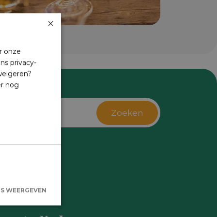
×
r onze
ns privacy-
 weigeren?
er nog
Zoeken
s
LS WEERGEVEN