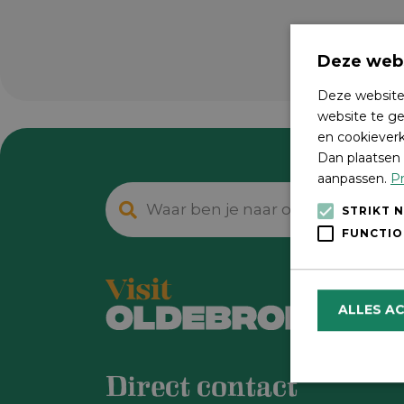
Deze webs
Deze website
website te ge
en cookieverk
Dan plaatsen 
aanpassen.
Pr
STRIKT 
FUNCTIO
ALLES A
Direct contact