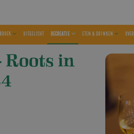
ER OLDEBROEK
UITGELICHT
RECREATIE
ETEN & DRIN
 Roots in
24