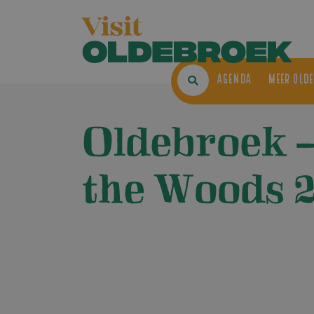
AGENDA
ME
Oldebroek –
the Woods 