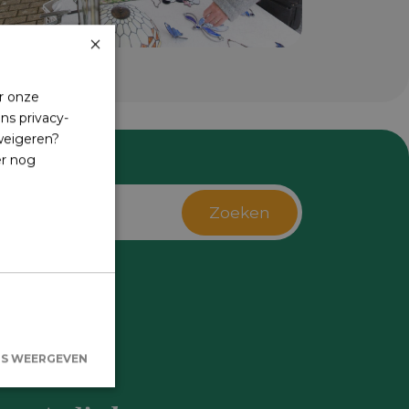
×
r onze
ns privacy-
 weigeren?
er nog
Zoeken
s
LS WEERGEVEN