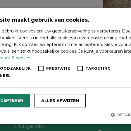
ite maakt gebruik van cookies.
 gebruikt cookies om uw gebruikerservaring te verbeteren. Doo
bruiken, stemt u in met alle cookies in overeenstemming met o
laring. Klik op 'Alles accepteren' om te accepteren. Kies je voor
we alleen strikt noodzakelijke cookies. Je kunt je voorkeuren lat
ivacy & cookies
NOODZAKELIJK
PRESTATIE
TARGETING
NEEL
Wat wil je doen?
Volg on
CCEPTEREN
ALLES AFWIJZEN
Agenda
DETAI
Meer Oldebroek
Uitgelicht