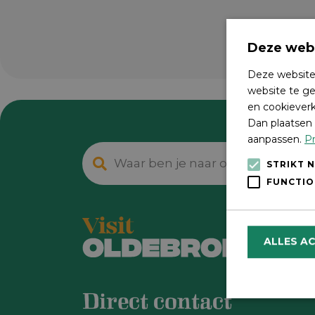
Deze webs
Deze website
website te ge
en cookieverk
Dan plaatsen 
aanpassen.
Pr
STRIKT 
FUNCTIO
ALLES A
Direct contact