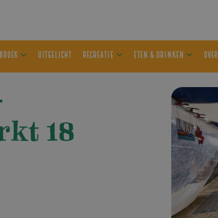
ER OLDEBROEK
UITGELICHT
RECREATIE
ETEN & DRIN
–
kt 18