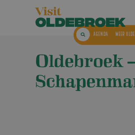
AGENDA
ME
Oldebroek 
Schapenmar