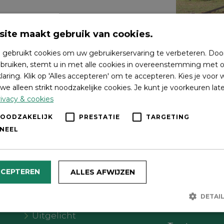
ite maakt gebruik van cookies.
 gebruikt cookies om uw gebruikerservaring te verbeteren. Doo
bruiken, stemt u in met alle cookies in overeenstemming met o
laring. Klik op 'Alles accepteren' om te accepteren. Kies je voor
we alleen strikt noodzakelijke cookies. Je kunt je voorkeuren lat
ivacy & cookies
NOODZAKELIJK
PRESTATIE
TARGETING
NEEL
Wat wil je doen?
Volg on
CCEPTEREN
ALLES AFWIJZEN
Agenda
DETAI
Meer Oldebroek
Uitgelicht