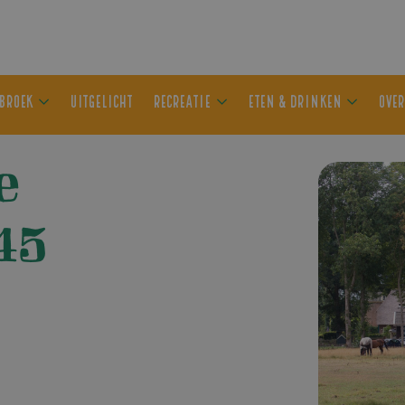
ER OLDEBROEK
UITGELICHT
RECREATIE
ETEN & DRIN
e
45