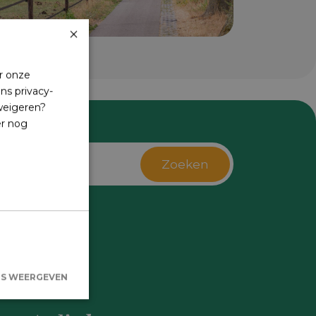
×
r onze
ns privacy-
 weigeren?
er nog
Zoeken
s
LS WEERGEVEN