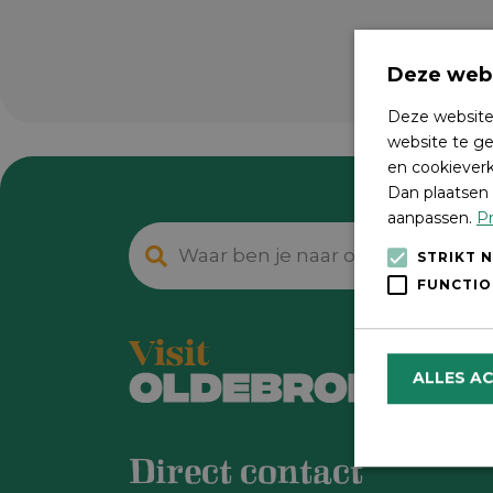
Deze webs
Deze website
website te ge
en cookieverk
Dan plaatsen 
aanpassen.
Pr
STRIKT 
FUNCTIO
ALLES A
Direct contact