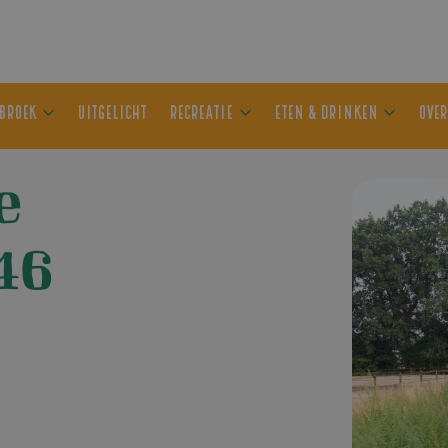
ER OLDEBROEK
UITGELICHT
RECREATIE
ETEN & DRIN
e
46