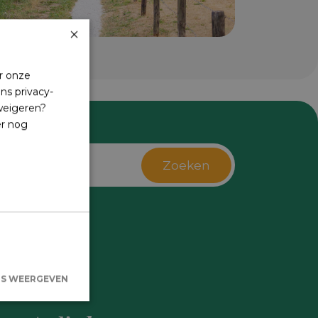
×
r onze
ns privacy-
 weigeren?
er nog
Zoeken
s
LS WEERGEVEN