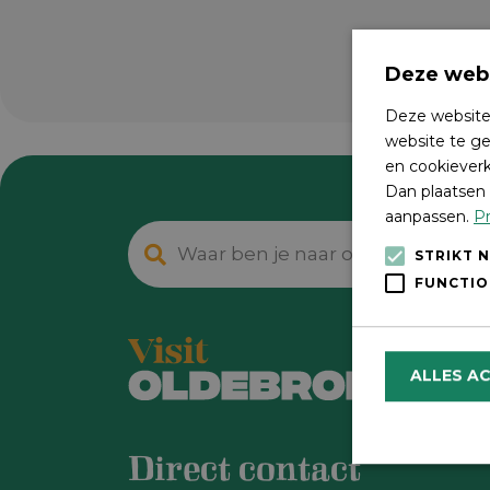
Deze webs
Deze website
website te ge
en cookieverk
Dan plaatsen 
aanpassen.
Pr
STRIKT 
FUNCTIO
ALLES A
Direct contact