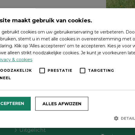
ite maakt gebruik van cookies.
 gebruikt cookies om uw gebruikerservaring te verbeteren. Doo
bruiken, stemt u in met alle cookies in overeenstemming met o
laring. Klik op 'Alles accepteren' om te accepteren. Kies je voor
we alleen strikt noodzakelijke cookies. Je kunt je voorkeuren lat
ivacy & cookies
NOODZAKELIJK
PRESTATIE
TARGETING
NEEL
Wat wil je doen?
Volg on
CCEPTEREN
ALLES AFWIJZEN
Agenda
DETAI
Meer Oldebroek
Uitgelicht