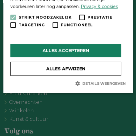
voorkeuren later nog aanpassen.
Privacy & cookies
STRIKT NOODZAKELIJK
PRESTATIE
Direct contact
TARGETING
FUNCTIONEEL
Contactformulier
Wat wil je doen?
ALLES ACCEPTEREN
Agenda
Meer Oldebroek
ALLES AFWIJZEN
Uitgelicht
DETAILS WEERGEVEN
Recreatie
Eten & drinken
Overnachten
Strikt noodzakelijk
Prestatie
Targeting
Winkelen
Functioneel
Kunst & cultuur
Strikt noodzakelijke cookies maken de kernfunctionaliteiten van
de website mogelijk, zoals gebruikersaanmelding en
Volg ons
accountbeheer. De website kan niet goed worden gebruikt zonder