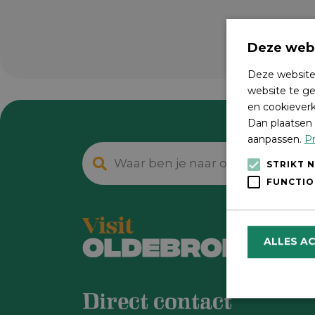
Deze webs
Deze website
website te ge
en cookieverk
Dan plaatsen 
aanpassen.
Pr
STRIKT 
FUNCTIO
ALLES A
Direct contact