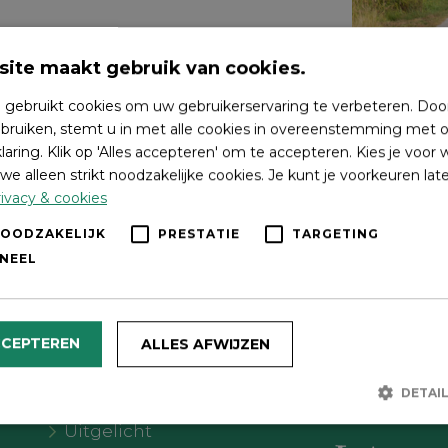
ite maakt gebruik van cookies.
 gebruikt cookies om uw gebruikerservaring te verbeteren. Doo
bruiken, stemt u in met alle cookies in overeenstemming met o
laring. Klik op 'Alles accepteren' om te accepteren. Kies je voor
we alleen strikt noodzakelijke cookies. Je kunt je voorkeuren lat
ivacy & cookies
NOODZAKELIJK
PRESTATIE
TARGETING
NEEL
Wat wil je doen?
Volg on
CCEPTEREN
ALLES AFWIJZEN
Agenda
DETAI
Meer Oldebroek
Uitgelicht