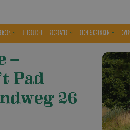
ER OLDEBROEK
UITGELICHT
RECREATIE
ETEN & DRIN
e –
’t Pad
andweg 26