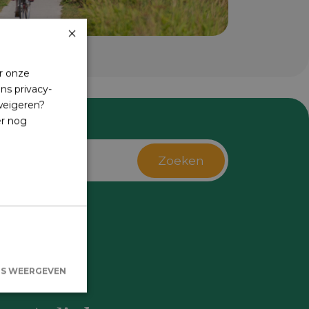
×
r onze
ns privacy-
 weigeren?
er nog
Zoeken
s
LS WEERGEVEN