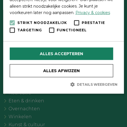
alleen strikt noodzakelijke cookies. Je kunt je
voorkeuren later nog aanpassen.
Privacy & cookies
STRIKT NOODZAKELIJK
PRESTATIE
TARGETING
FUNCTIONEEL
Direct contact
Contactformulier
ALLES ACCEPTEREN
Wat wil je doen?
Agenda
ALLES AFWIJZEN
Meer Oldebroek
Uitgelicht
DETAILS WEERGEVEN
Recreatie
Eten & drinken
Strikt noodzakelijk
Prestatie
Targeting
Overnachten
Functioneel
Winkelen
Strikt noodzakelijke cookies maken de kernfunctionaliteiten van
Kunst & cultuur
de website mogelijk, zoals gebruikersaanmelding en