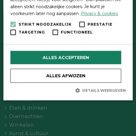
alleen strikt noodzakelijke cookies. Je kunt je
voorkeuren later nog aanpassen.
Privacy & cookies
STRIKT NOODZAKELIJK
PRESTATIE
TARGETING
FUNCTIONEEL
Direct contact
Contactformulier
ALLES ACCEPTEREN
Wat wil je doen?
Agenda
ALLES AFWIJZEN
Meer Oldebroek
Uitgelicht
DETAILS WEERGEVEN
Recreatie
Eten & drinken
Strikt noodzakelijk
Prestatie
Targeting
Overnachten
Functioneel
Winkelen
Strikt noodzakelijke cookies maken de kernfunctionaliteiten van
Kunst & cultuur
de website mogelijk, zoals gebruikersaanmelding en