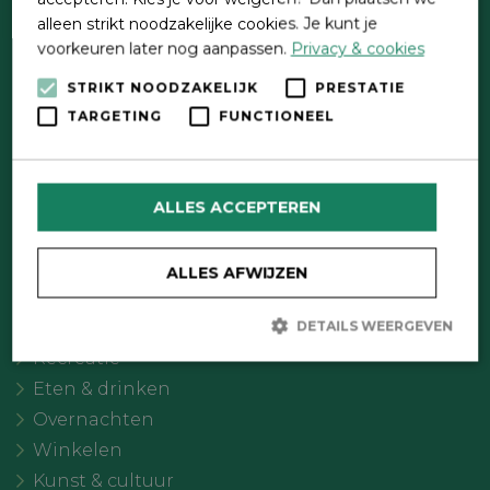
alleen strikt noodzakelijke cookies. Je kunt je
voorkeuren later nog aanpassen.
Privacy & cookies
STRIKT NOODZAKELIJK
PRESTATIE
TARGETING
FUNCTIONEEL
Direct contact
Contactformulier
ALLES ACCEPTEREN
Wat wil je doen?
Agenda
ALLES AFWIJZEN
Meer Oldebroek
Uitgelicht
DETAILS WEERGEVEN
Recreatie
Eten & drinken
Strikt noodzakelijk
Prestatie
Targeting
Overnachten
Functioneel
Winkelen
Strikt noodzakelijke cookies maken de kernfunctionaliteiten van
Kunst & cultuur
de website mogelijk, zoals gebruikersaanmelding en