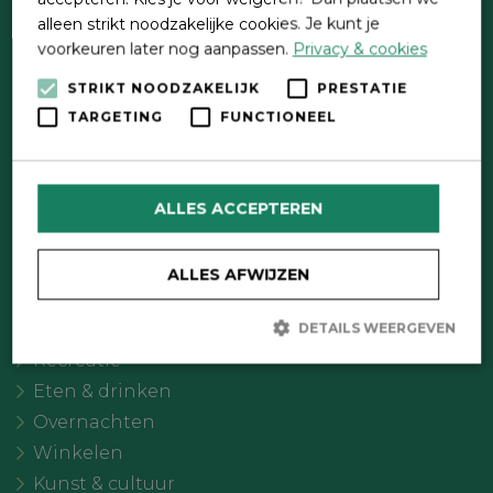
alleen strikt noodzakelijke cookies. Je kunt je
voorkeuren later nog aanpassen.
Privacy & cookies
STRIKT NOODZAKELIJK
PRESTATIE
TARGETING
FUNCTIONEEL
Direct contact
Contactformulier
ALLES ACCEPTEREN
Wat wil je doen?
Agenda
ALLES AFWIJZEN
Meer Oldebroek
Uitgelicht
DETAILS WEERGEVEN
Recreatie
Eten & drinken
Strikt noodzakelijk
Prestatie
Targeting
Overnachten
Functioneel
Winkelen
Strikt noodzakelijke cookies maken de kernfunctionaliteiten van
Kunst & cultuur
de website mogelijk, zoals gebruikersaanmelding en