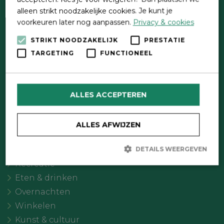
alleen strikt noodzakelijke cookies. Je kunt je
voorkeuren later nog aanpassen.
Privacy & cookies
STRIKT NOODZAKELIJK
PRESTATIE
TARGETING
FUNCTIONEEL
Direct contact
Contactformulier
ALLES ACCEPTEREN
Wat wil je doen?
Agenda
ALLES AFWIJZEN
Meer Oldebroek
Uitgelicht
DETAILS WEERGEVEN
Recreatie
Eten & drinken
Strikt noodzakelijk
Prestatie
Targeting
Overnachten
Functioneel
Winkelen
Strikt noodzakelijke cookies maken de kernfunctionaliteiten van
Kunst & cultuur
de website mogelijk, zoals gebruikersaanmelding en