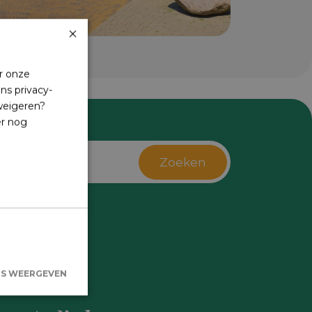
×
r onze
ns privacy-
 weigeren?
er nog
Zoeken
s
LS WEERGEVEN