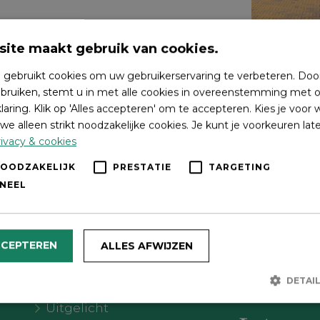
ite maakt gebruik van cookies.
 gebruikt cookies om uw gebruikerservaring te verbeteren. Doo
bruiken, stemt u in met alle cookies in overeenstemming met o
laring. Klik op 'Alles accepteren' om te accepteren. Kies je voor
we alleen strikt noodzakelijke cookies. Je kunt je voorkeuren lat
ivacy & cookies
NOODZAKELIJK
PRESTATIE
TARGETING
NEEL
Wat wil je doen?
Volg on
CCEPTEREN
ALLES AFWIJZEN
Agenda
DETAI
Meer Oldebroek
Uitgelicht