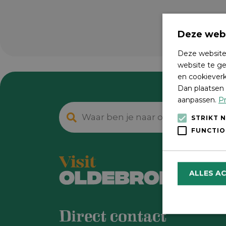
Deze webs
Deze website
website te ge
en cookieverk
Dan plaatsen 
aanpassen.
Pr
STRIKT 
FUNCTIO
ALLES A
Direct contact