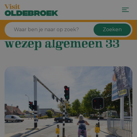
Zoeken
wezep algemeen 33