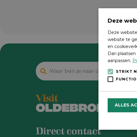
Deze webs
Deze website
website te ge
en cookieverk
Dan plaatsen 
aanpassen.
Pr
STRIKT 
FUNCTIO
ALLES A
Direct contact