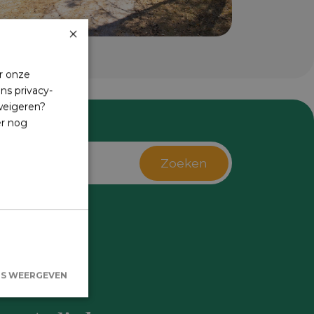
×
r onze
ns privacy-
 weigeren?
er nog
Zoeken
s
LS WEERGEVEN