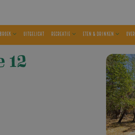
ER OLDEBROEK
UITGELICHT
RECREATIE
ETEN & DRIN
 12